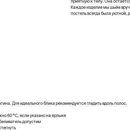
приятную к телу. Она остаётс
Каждое изделие мы шьём вруч
постель всегда была уютной,
атина. Для идеального блика рекомендуется гладить вдоль полос.
но 60 °C, если указано на ярлыке
тбеливатель допустим
стегнуть