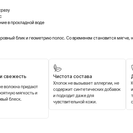
сразу
с
ние в прохладной воде
ровный блик и геометрию полос. Со временем становится мягче, н
 и свежесть
Чистота состава
Хлопок не вызывает аллергии, не
е волокна придают
содержит синтетических добавок
и
роятную мягкость и
и подходит даже для
овый блеск.
чувствительной кожи.