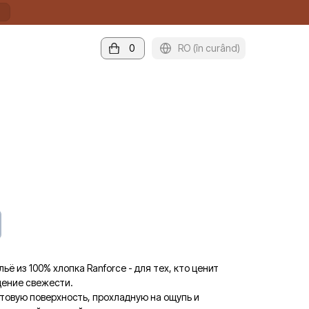
0
RO (în curând)
ё из 100% хлопка Ranforce - для тех, кто ценит
щение свежести.
атовую поверхность, прохладную на ощупь и