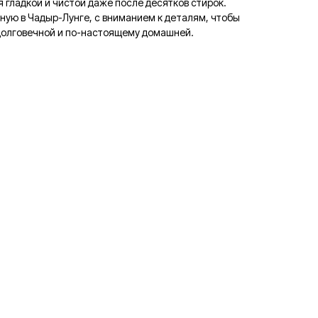
я гладкой и чистой даже после десятков стирок.
ную в Чадыр-Лунге, с вниманием к деталям, чтобы
 долговечной и по-настоящему домашней.