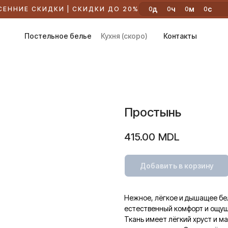
д
ч
м
с
СЕННИЕ СКИДКИ | СКИДКИ ДО 20%
0
0
0
0
Постельное белье
Кухня (скоро)
Контакты
Простынь
415.00
MDL
Добавить в корзину
Нежное, лёгкое и дышащее бель
естественный комфорт и ощу
Ткань имеет лёгкий хруст и м