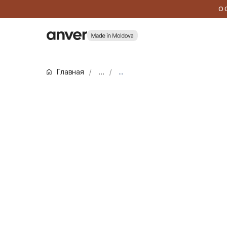
О
Главная
/
...
/
...