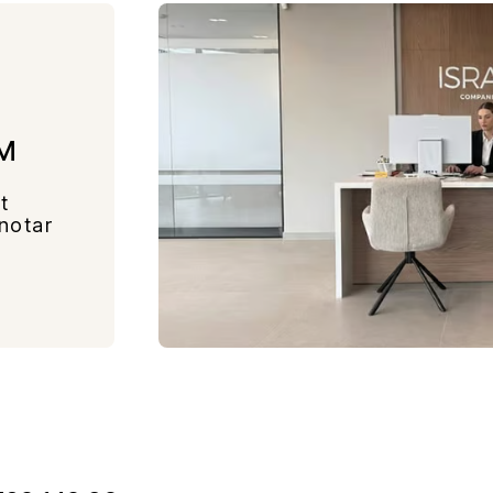
м
t
notar