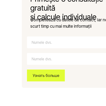
gratuită
și calcule individuale
Completează cu datele de contact, iar no
scurt timp cu mai multe informații
Узнать больше